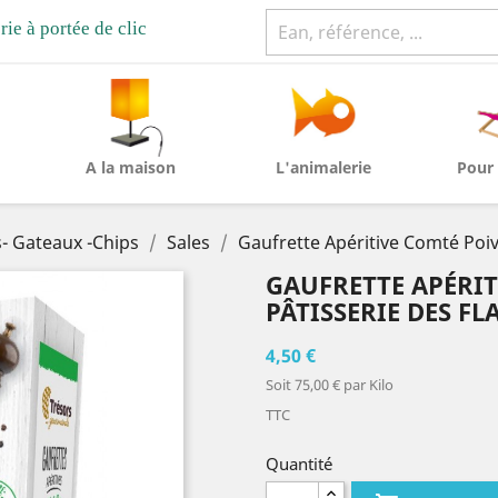
rie à portée de clic
A la maison
L'animalerie
Pour 
s- Gateaux -Chips
Sales
Gaufrette Apéritive Comté Po
GAUFRETTE APÉRIT
PÂTISSERIE DES F
4,50 €
Soit 75,00 € par Kilo
TTC
Quantité