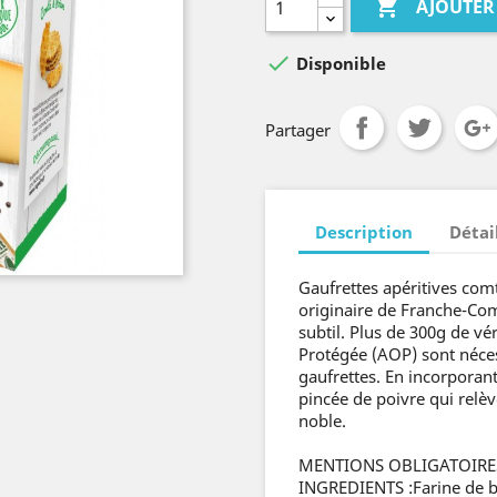

AJOUTER

Disponible
Partager
Description
Détai
Gaufrettes apéritives com
originaire de Franche-Com
subtil. Plus de 300g de v
Protégée (AOP) sont nécess
gaufrettes. En incorporan
pincée de poivre qui relè
noble.
MENTIONS OBLIGATOIRE
INGREDIENTS :Farine de bl