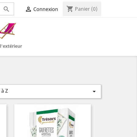
shopping_cart


Panier
(0)
Connexion
l'extérieur
 à Z
