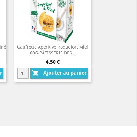
iné
Gaufrette Apéritive Roquefort Miel
60G-PÂTISSERIE DES...
Prix
4,50 €
r
Ajouter au panier
