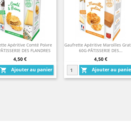
tte Apéritive Comté Poivre
Gaufrette Apéritive Maroilles Grat
PÂTISSERIE DES FLANDRES
60G-PÂTISSERIE DES...
Prix
Prix
4,50 €
4,50 €
Ajouter au panier
Ajouter au panie

