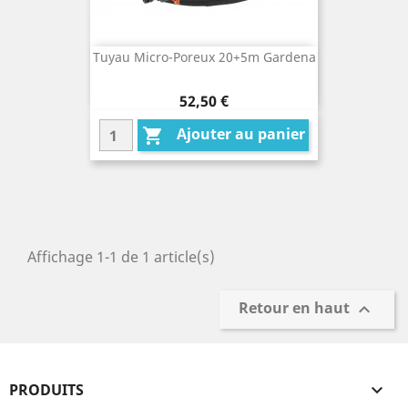
Tuyau Micro-Poreux 20+5m Gardena
Prix
52,50 €
Ajouter au panier

Affichage 1-1 de 1 article(s)
Retour en haut

PRODUITS
